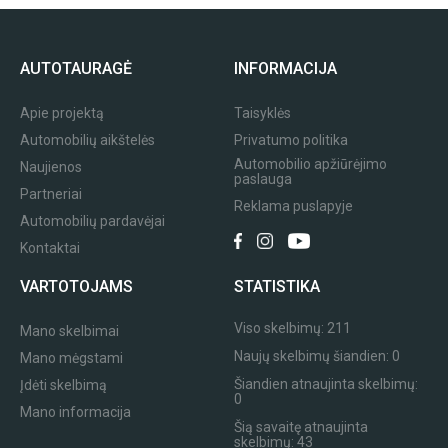
AUTOTAURAGĖ
INFORMACIJA
Apie projektą
Taisyklės
Automobilių aikštelės
Privatumo politika
Automobilio apžiūrėjimo
Naujienos
paslauga
Partneriai
Reklama puslapyje
Automobilių pardavėjai
Kontaktai
VARTOTOJAMS
STATISTIKA
Viso skelbimų:
211
Mano skelbimai
Naujų skelbimų šiandien:
0
Mano mėgstami
Šiandien atnaujinta skelbimų:
Įdėti skelbimą
0
Mano informacija
Šią savaitę atnaujinta
skelbimų:
43