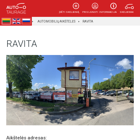
ĮDĖTI SKELBIMĄ
PRISIJUNGTI
INFORMACIJA
SKELBIMAI
AUTOTAURAGĖ
AUTOMOBILIŲ AIKŠTELĖS
RAVITA
RAVITA
Aikštelės adresas: