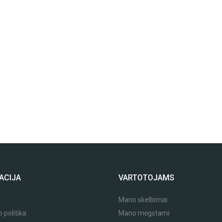
ACIJA
VARTOTOJAMS
Mano skelbimai
 politika
Mano mėgstami