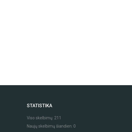
STATISTIKA
Viso skelbimų:
211
Naujų skelbimų šiandien:
0