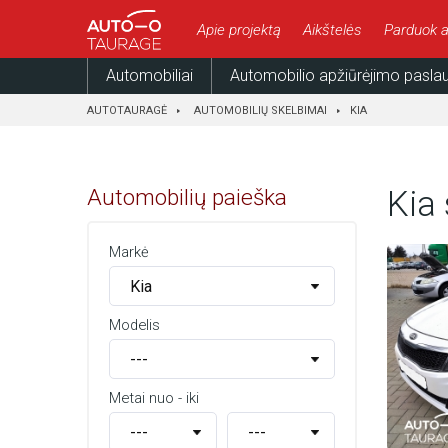
Apie projektą
Aikštelės
Parduok a
Automobiliai
Automobilio apžiūrėjimo pasla
AUTOTAURAGĖ
AUTOMOBILIŲ SKELBIMAI
KIA
Automobilių paieška
Kia
Markė
Modelis
Metai nuo - iki