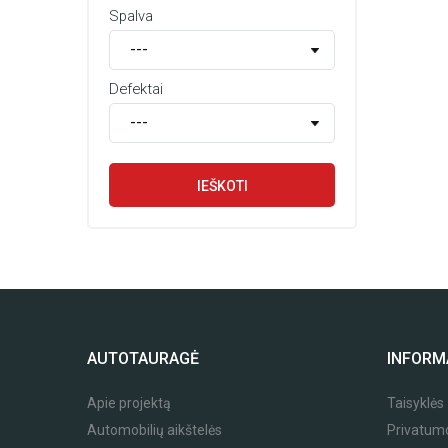
Spalva
Defektai
IEŠKOTI
AUTOTAURAGĖ
INFORM
Apie projektą
Taisyklės
Automobilių aikštelės
Privatumo