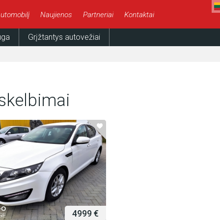
utomobilį
Naujienos
Partneriai
Kontaktai
uga
Grįžtantys autovežiai
 skelbimai
4999 €