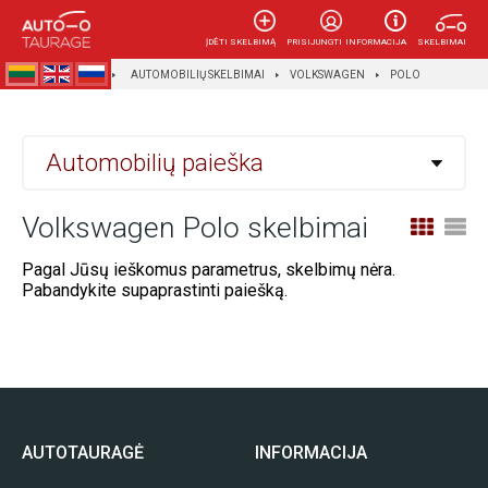
ĮDĖTI SKELBIMĄ
PRISIJUNGTI
INFORMACIJA
SKELBIMAI
AUTOTAURAGĖ
AUTOMOBILIŲ SKELBIMAI
VOLKSWAGEN
POLO
Automobilių paieška
Volkswagen Polo skelbimai
Pagal Jūsų ieškomus parametrus, skelbimų nėra.
Pabandykite supaprastinti paiešką.
AUTOTAURAGĖ
INFORMACIJA