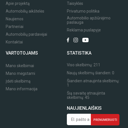
Apie projektą
Taisyklės
Automobilių aikštelės
Privatumo politika
Automobilio apžiūrėjimo
Naujienos
paslauga
Partneriai
Reklama puslapyje
Automobilių pardavėjai
Kontaktai
VARTOTOJAMS
STATISTIKA
Viso skelbimų:
211
Mano skelbimai
Naujų skelbimų šiandien:
0
Mano mėgstami
Šiandien atnaujinta skelbimų:
Įdėti skelbimą
1
Mano informacija
Šią savaitę atnaujinta
skelbimų:
45
NAUJIENLAIŠKIS
PRENUMERUOTI