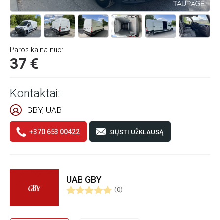
Paros kaina nuo:
37 €
Kontaktai:
GBY, UAB
+370 653 00422
SIŲSTI UŽKLAUSĄ
UAB GBY
(0)