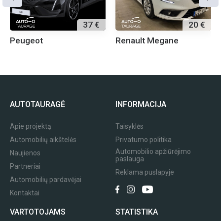
37 €
20 €
Peugeot
Renault Megane
AUTOTAURAGĖ
INFORMACIJA
Apie projektą
Taisyklės
Automobilių aikštelės
Privatumo politika
Automobilio apžiūrėjimo
Naujienos
paslauga
Partneriai
Reklama puslapyje
Automobilių pardavėjai
Kontaktai
VARTOTOJAMS
STATISTIKA