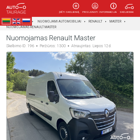
ĮDĖTI SKELBIMĄ
PRISIJUNGTI
INFORMACIJA
SKELBIMAI
AUTOTAURAGĖ
NUOMOJAMI AUTOMOBILIAI
RENAULT
MASTER
NUOMOJAMAS RENAULT MASTER
Nuomojamas Renault Master
Skelbimo ID: 196
Peržiūros: 1300
Atnaujintas: Liepos 12d.