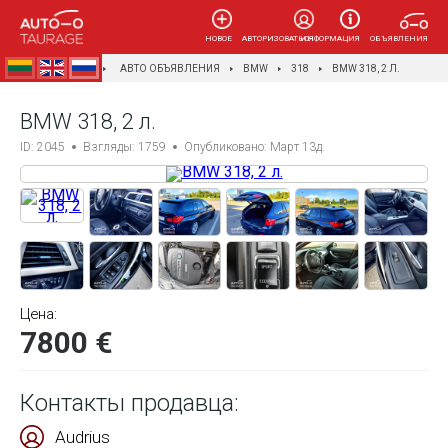
НОВОЕ
АВТОРИЗОВАТЬСЯ
ИНФОРМАЦИЯ
ОБЪЯВЛЕНИЯ
AUTOTAURAGĖ
АВТО ОБЪЯВЛЕНИЯ
BMW
318
BMW 318, 2 Л.
BMW 318, 2 л.
ID: 2045
Взгляды: 1759
Опубликовано: Март 13д.
Цена:
7800 €
Контакты продавца:
Audrius