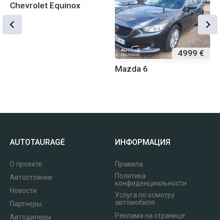
Chevrolet Equinox
4999 €
Mazda 6
AUTOTAURAGĖ
ИНФОРМАЦИЯ
О проекте
Правила
Политика
Автостоянки
конфиденциальности
Новости
Услуга по осмотру
автомобиля
Партнеры
Реклама на странице
Автодилеры