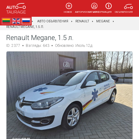
НОВОЕ
АВТОРИЗОВАТЬСЯ
ИНФОРМАЦИЯ
ОБЪЯВЛЕНИЯ
AUTOTAURAGĖ
АВТО ОБЪЯВЛЕНИЯ
RENAULT
MEGANE
RENAULT MEGANE, 1.5 Л.
Renault Megane, 1.5 л.
ID: 2377
Взгляды: 643
Обновлено: Июль 12д.