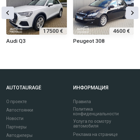
17500 €
4600 €
Audi Q3
Peugeot 308
AUTOTAURAGĖ
ИНФОРМАЦИЯ
О проекте
Правила
Политика
Автостоянки
конфиденциальности
Новости
Услуга по осмотру
автомобиля
Партнеры
Реклама на странице
Автодилеры