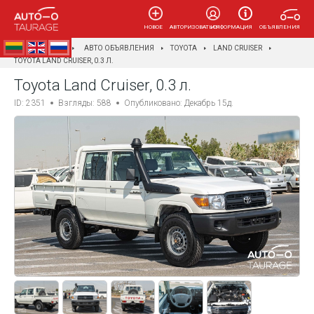
НОВОЕ
АВТОРИЗОВАТЬСЯ
ИНФОРМАЦИЯ
ОБЪЯВЛЕНИЯ
AUTOTAURAGĖ
АВТО ОБЪЯВЛЕНИЯ
TOYOTA
LAND CRUISER
TOYOTA LAND CRUISER, 0.3 Л.
Toyota Land Cruiser, 0.3 л.
ID: 2351
Взгляды: 588
Опубликовано: Декабрь 15д.